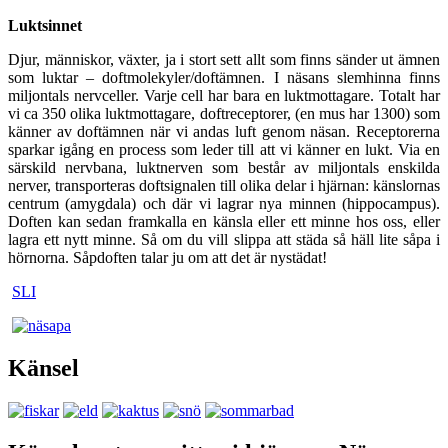
Luktsinnet
Djur, människor, växter, ja i stort sett allt som finns sänder ut ämnen
som luktar – doftmolekyler/doftämnen. I näsans slemhinna finns
miljontals nervceller. Varje cell har bara en luktmottagare. Totalt har
vi ca 350 olika luktmottagare, doftreceptorer, (en mus har 1300) som
känner av doftämnen när vi andas luft genom näsan. Receptorerna
sparkar igång en process som leder till att vi känner en lukt. Via en
särskild nervbana, luktnerven som består av miljontals enskilda
nerver, transporteras doftsignalen till olika delar i hjärnan: känslornas
centrum (amygdala) och där vi lagrar nya minnen (hippocampus).
Doften kan sedan framkalla en känsla eller ett minne hos oss, eller
lagra ett nytt minne. Så om du vill slippa att städa så häll lite såpa i
hörnorna. Såpdoften talar ju om att det är nystädat!
SLI
Känsel