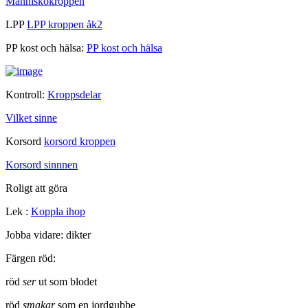
Människokroppen
LPP
LPP kroppen åk2
PP kost och hälsa:
PP kost och hälsa
Kontroll:
Kroppsdelar
Vilket sinne
Korsord
korsord kroppen
Korsord sinnnen
Roligt att göra
Lek :
Koppla ihop
Jobba vidare: dikter
Färgen röd:
röd
ser
ut som blodet
röd
smakar
som en jordgubbe