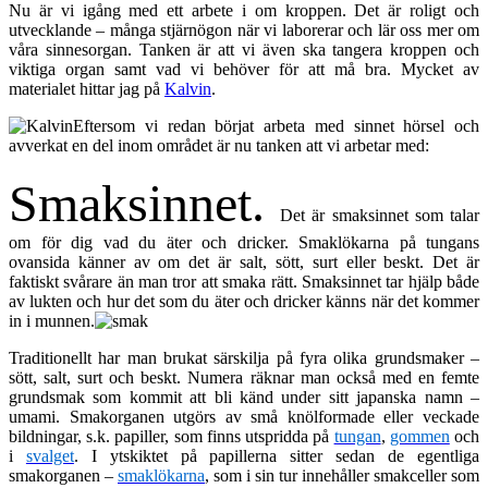
Nu är vi igång med ett arbete i om kroppen. Det är roligt och
utvecklande – många stjärnögon när vi laborerar och lär oss mer om
våra sinnesorgan. Tanken är att vi även ska tangera kroppen och
viktiga organ samt vad vi behöver för att må bra. Mycket av
materialet hittar jag på
Kalvin
.
Eftersom vi redan börjat arbeta med sinnet hörsel och
avverkat en del inom området är nu tanken att vi arbetar med:
Smaksinnet.
Det är smaksinnet som talar
om för dig vad du äter och
dricker. Smaklökarna på tungans
ovansida känner av om det är salt, sött, surt eller beskt. Det är
faktiskt svårare än man tror att smaka rätt. Smaksinnet tar hjälp både
av lukten och hur det som du äter och dricker känns när det kommer
in i munnen.
Traditionellt har man brukat särskilja på fyra olika grundsmaker –
sött, salt, surt och beskt. Numera räknar man också med en femte
grundsmak som kommit att bli känd under sitt japanska namn –
umami. Smakorganen utgörs av små knölformade eller veckade
bildningar, s.k. papiller, som finns utspridda på
tungan
,
gommen
och
i
svalget
. I ytskiktet på papillerna sitter sedan de egentliga
smakorganen –
smaklökarna
, som i sin tur innehåller smakceller som