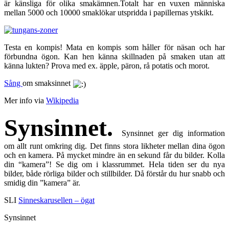
är känsliga för olika smakämnen.Totalt har en vuxen människa
mellan 5000 och 10000 smaklökar utspridda i papillernas ytskikt.
Testa en kompis! Mata en kompis som håller för näsan och har
förbundna ögon. Kan hen känna skillnaden på smaken utan att
känna lukten? Prova med ex. äpple, päron, rå potatis och morot.
Sång
om smaksinnet
Mer info via
Wikipedia
Synsinnet.
Synsinnet ger dig information
om
allt runt omkring dig. Det finns stora likheter mellan dina ögon
och en kamera. På mycket mindre än en sekund får du bilder. Kolla
din “kamera”! Se dig om i klassrummet. Hela tiden ser du nya
bilder, både rörliga bilder och stillbilder. Då förstår du hur snabb och
smidig din ”kamera” är.
SLI
Sinneskarusellen – ögat
Synsinnet