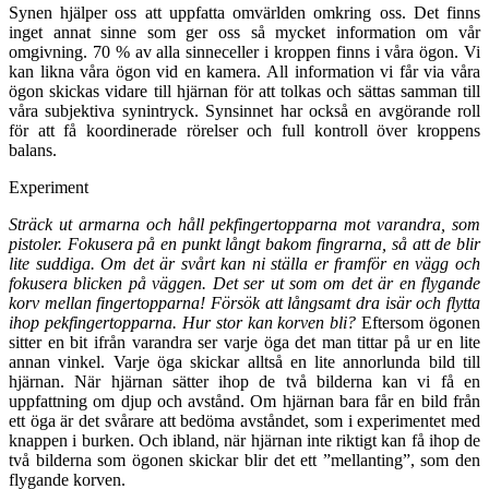
Synen hjälper oss att uppfatta omvärlden omkring oss. Det finns
inget annat sinne som ger oss så mycket information om vår
omgivning. 70 % av alla sinneceller i kroppen finns i våra ögon. Vi
kan likna våra ögon vid en kamera. All information vi får via våra
ögon skickas vidare till hjärnan för att tolkas och sättas samman till
våra subjektiva synintryck. Synsinnet har också en avgörande roll
för att få koordinerade rörelser och full kontroll över kroppens
balans.
Experiment
Sträck ut armarna och håll pekfingertopparna mot varandra, som
pistoler. Fokusera på en punkt långt bakom fingrarna, så att de blir
lite suddiga. Om det är svårt kan ni ställa er framför en vägg och
fokusera blicken på väggen. Det ser ut som om det är en flygande
korv mellan fingertopparna! Försök att långsamt dra isär och flytta
ihop pekfingertopparna. Hur stor kan korven bli?
Eftersom ögonen
sitter en bit ifrån varandra ser varje öga det man tittar på ur en lite
annan vinkel. Varje öga skickar alltså en lite annorlunda bild till
hjärnan. När hjärnan sätter ihop de två bilderna kan vi få en
uppfattning om djup och avstånd. Om hjärnan bara får en bild från
ett öga är det svårare att bedöma avståndet, som i experimentet med
knappen i burken. Och ibland, när hjärnan inte riktigt kan få ihop de
två bilderna som ögonen skickar blir det ett ”mellanting”, som den
flygande korven.