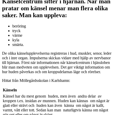
Känselcentrum sitter i hjärnan. När man
pratar om känsel menar man flera olika
saker. Man kan uppleva:
beröring
tryck
värme
kyla
smärta.
De olika känselupplevelserna registreras i hud, muskler, senor, leder
och i inre organ. Impulserna skickas vidare med hjälp av nervbanor
till hjärnan. Först när informationen når känselcentrum i hjässloben
blir man medveten om upplevelsen. Det ger viktigt information om
hur huden påverkas och om kroppsdelarnas läge och rörelser.
Hittat från Möllegårdsskolan i Karlshamn:
Känseln
Känsel har du mest genom huden, men även andra delar av
kroppen t.ex. insidan av munnen. Huden kan kännas om något är
glatt eller strävt och huden kan även känna om något är kallt,
varmt, vått eller tott. Sedan kan man naturligtvis känna om något
gör ont eller om något är skönt.