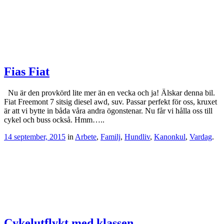
Fias Fiat
Nu är den provkörd lite mer än en vecka och ja! Älskar denna bil.
Fiat Freemont 7 sitsig diesel awd, suv. Passar perfekt för oss, kruxet
är att vi bytte in båda våra andra ögonstenar. Nu får vi hålla oss till
cykel och buss också. Hmm…..
14 september, 2015
in
Arbete
,
Familj
,
Hundliv
,
Kanonkul
,
Vardag
.
Cykelutflykt med klassen