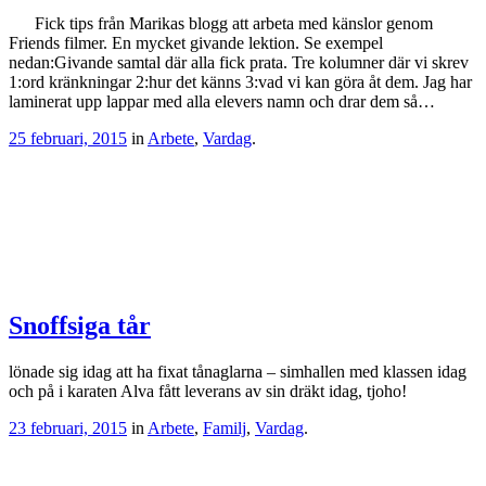
Fick tips från Marikas blogg att arbeta med känslor genom
Friends filmer. En mycket givande lektion. Se exempel
nedan:Givande samtal där alla fick prata. Tre kolumner där vi skrev
1:ord kränkningar 2:hur det känns 3:vad vi kan göra åt dem. Jag har
laminerat upp lappar med alla elevers namn och drar dem så…
25 februari, 2015
in
Arbete
,
Vardag
.
Snoffsiga tår
lönade sig idag att ha fixat tånaglarna – simhallen med klassen idag
och på i karaten Alva fått leverans av sin dräkt idag, tjoho!
23 februari, 2015
in
Arbete
,
Familj
,
Vardag
.