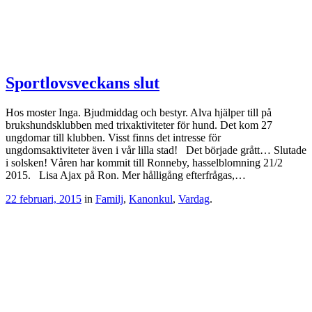
Sportlovsveckans slut
Hos moster Inga. Bjudmiddag och bestyr. Alva hjälper till på
brukshundsklubben med trixaktiviteter för hund. Det kom 27
ungdomar till klubben. Visst finns det intresse för
ungdomsaktiviteter även i vår lilla stad! Det började grått… Slutade
i solsken! Våren har kommit till Ronneby, hasselblomning 21/2
2015. Lisa Ajax på Ron. Mer hålligång efterfrågas,…
22 februari, 2015
in
Familj
,
Kanonkul
,
Vardag
.