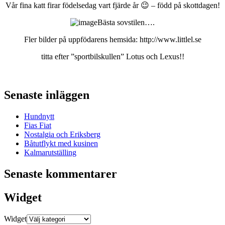
Vår fina katt firar födelsedag vart fjärde år 😉 – född på skottdagen!
Bästa sovstilen….
Fler bilder på uppfödarens hemsida: http://www.littlel.se
titta efter ”sportbilskullen” Lotus och Lexus!!
Senaste inläggen
Hundnytt
Fias Fiat
Nostalgia och Eriksberg
Båtutflykt med kusinen
Kalmarutställing
Senaste kommentarer
Widget
Widget