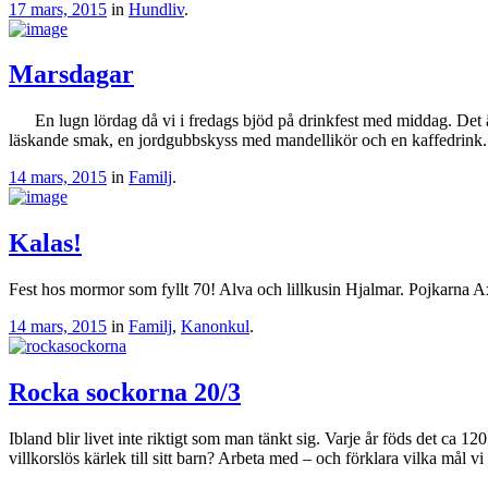
17 mars, 2015
in
Hundliv
.
Marsdagar
En lugn lördag då vi i fredags bjöd på drinkfest med middag. Det är s
läskande smak, en jordgubbskyss med mandellikör och en kaffedrink.
14 mars, 2015
in
Familj
.
Kalas!
Fest hos mormor som fyllt 70! Alva och lillkusin Hjalmar. Pojkarna 
14 mars, 2015
in
Familj
,
Kanonkul
.
Rocka sockorna 20/3
Ibland blir livet inte riktigt som man tänkt sig. Varje år föds det 
villkorslös kärlek till sitt barn? Arbeta med – och förklara vilka mål v