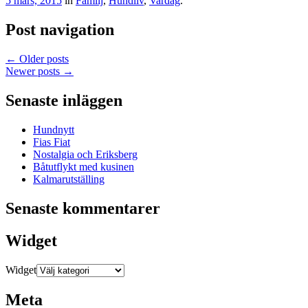
5 mars, 2015
in
Familj
,
Hundliv
,
Vardag
.
Post navigation
←
Older posts
Newer posts
→
Senaste inläggen
Hundnytt
Fias Fiat
Nostalgia och Eriksberg
Båtutflykt med kusinen
Kalmarutställing
Senaste kommentarer
Widget
Widget
Meta