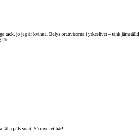
a tack, jo jag är kvinna. Belys orättvisorna i yrkeslivet – tänk jämställdh
g för.
 fälla päls snart. Så mycket hår!