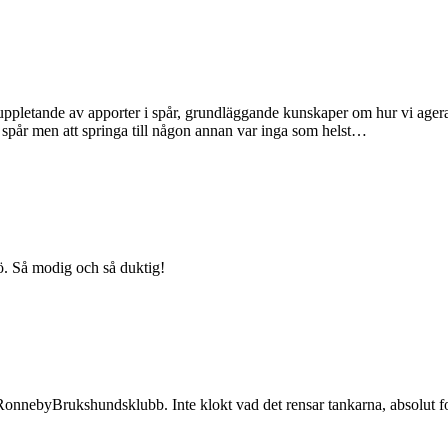
e uppletande av apporter i spår, grundläggande kunskaper om hur vi age
pår men att springa till någon annan var inga som helst…
lmö. Så modig och så duktig!
å RonnebyBrukshundsklubb. Inte klokt vad det rensar tankarna, absolut 