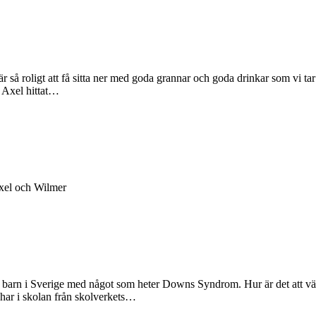
å roligt att få sitta ner med goda grannar och goda drinkar som vi tar
 Axel hittat…
Axel och Wilmer
ca 120 barn i Sverige med något som heter Downs Syndrom. Hur är det att
i har i skolan från skolverkets…