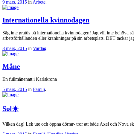
9 mars, 2015
in
Arbete
.
Internationella kvinnodagen
Säg inte grattis på internationella kvinnodagen! Jag vill inte behöva säg
arbetsförhållanden eller kränkningar på sin arbetsplats. DET tackar ja
8 mars, 2015
in
Vardag
.
Måne
En fullmånenatt i Karlskrona
5 mars, 2015
in
Familj
.
Sol☀️
Vilken dag! Lek ute och öppna dörrar- tror att både Axel och Nova ska