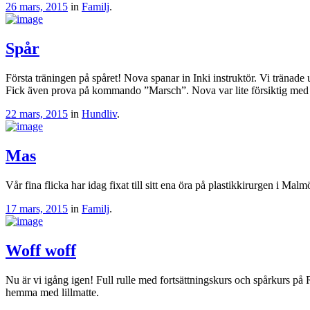
26 mars, 2015
in
Familj
.
Spår
Första träningen på spåret! Nova spanar in Inki instruktör. Vi tränad
Fick även prova på kommando ”Marsch”. Nova var lite försiktig med s
22 mars, 2015
in
Hundliv
.
Mas
Vår fina flicka har idag fixat till sitt ena öra på plastikkirurgen i Ma
17 mars, 2015
in
Familj
.
Woff woff
Nu är vi igång igen! Full rulle med fortsättningskurs och spårkurs p
hemma med lillmatte.