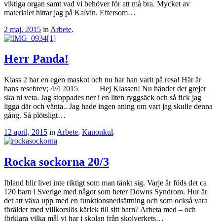
viktiga organ samt vad vi behöver för att må bra. Mycket av
materialet hittar jag på Kalvin. Eftersom…
2 maj, 2015
in
Arbete
.
Herr Panda!
Klass 2 har en egen maskot och nu har han varit på resa! Här är
hans resebrev; 4/4 2015 Hej Klassen! Nu händer det grejer
ska ni veta. Jag stoppades ner i en liten ryggsäck och så fick jag
ligga där och vänta.. Jag hade ingen aning om vart jag skulle denna
gång. Så plötsligt…
12 april, 2015
in
Arbete
,
Kanonkul
.
Rocka sockorna 20/3
Ibland blir livet inte riktigt som man tänkt sig. Varje år föds det ca
120 barn i Sverige med något som heter Downs Syndrom. Hur är
det att växa upp med en funktionsnedsättning och som också vara
förälder med villkorslös kärlek till sitt barn? Arbeta med – och
förklara vilka mål vi har i skolan från skolverkets…