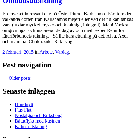
Ombudsutbildning
En mycket intressant dag på Östra Piren i Karlshamn. Förutom den
välkända doften från Karlshamns mejeri eller vad det nu kan tänkas
vara (luktar mycket mysko och kvalmigt, inte gott). Men! Vackra
omgivningar och inspirerande dag av och med Jesper Rehn för
lärarförbundets räkning. Så lite karateträning på det, Alva, Axel
och mamma. Choku-zuki: Rakt slag…
2 februari, 2015
in
Arbete
,
Vardag
.
Post navigation
←
Older posts
Senaste inläggen
Hundnytt
Fias Fiat
Nostalgia och Eriksberg
Båtutflykt med kusinen
Kalmarutställing