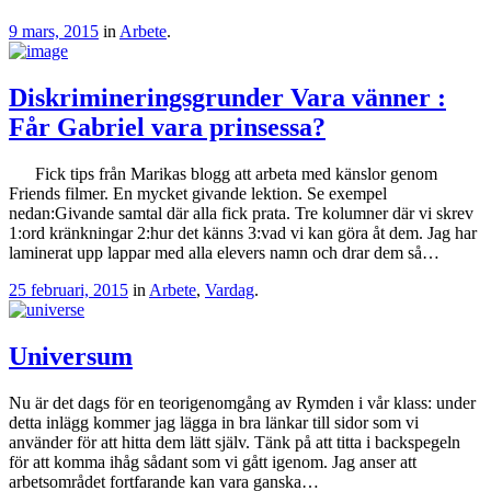
9 mars, 2015
in
Arbete
.
Diskrimineringsgrunder Vara vänner :
Får Gabriel vara prinsessa?
Fick tips från Marikas blogg att arbeta med känslor genom
Friends filmer. En mycket givande lektion. Se exempel
nedan:Givande samtal där alla fick prata. Tre kolumner där vi skrev
1:ord kränkningar 2:hur det känns 3:vad vi kan göra åt dem. Jag har
laminerat upp lappar med alla elevers namn och drar dem så…
25 februari, 2015
in
Arbete
,
Vardag
.
Universum
Nu är det dags för en teorigenomgång av Rymden i vår klass: under
detta inlägg kommer jag lägga in bra länkar till sidor som vi
använder för att hitta dem lätt själv. Tänk på att titta i backspegeln
för att komma ihåg sådant som vi gått igenom. Jag anser att
arbetsområdet fortfarande kan vara ganska…