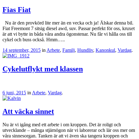
Fias Fiat
Nu är den provkörd lite mer än en vecka och ja! Älskar denna bil.
Fiat Freemont 7 sitsig diesel awd, suv. Passar perfekt för oss, kruxet
är att vi bytte in båda våra andra ögonstenar. Nu får vi hålla oss till
cykel och buss också. Hmm…..
14 september, 2015
in
Arbete
,
Familj
,
Hundliv
,
Kanonkul
,
Vardag
.
Cykelutflykt med klassen
6 juni, 2015
in
Arbete
,
Vardag
.
Att väcka sinnet
Nu är vi igång med ett arbete i om kroppen. Det är roligt och
utvecklande – många stjärnögon när vi laborerar och lär oss mer om
våra sinnesorgan. Tanken är att vi även ska tangera kroppen och